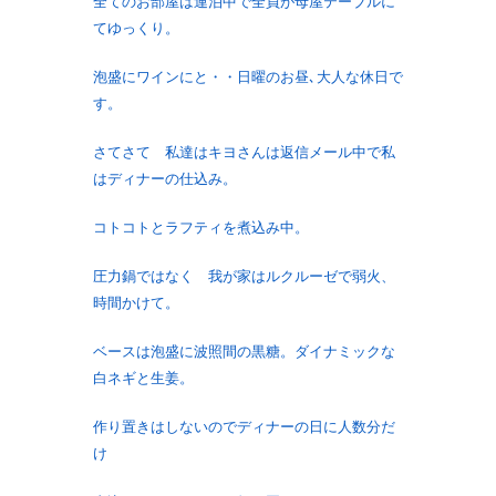
全てのお部屋は連泊中で全員が母屋テーブルに
てゆっくり。
泡盛にワインにと・・日曜のお昼､大人な休日で
す。
さてさて 私達はキヨさんは返信メール中で私
はディナーの仕込み。
コトコトとラフティを煮込み中。
圧力鍋ではなく 我が家はルクルーゼで弱火、
時間かけて。
ベースは泡盛に波照間の黒糖。ダイナミックな
白ネギと生姜。
作り置きはしないのでディナーの日に人数分だ
け