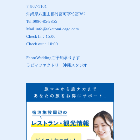
〒907-1101
沖縄県八重山郡竹富町字竹富362
Tel:0980-85-2855
Mail:info@taketomi-cago.com
Check in：15:00
Check out：10:00
PhotoWeddingご予約承ります
ラビィファクトリー沖縄スタジオ