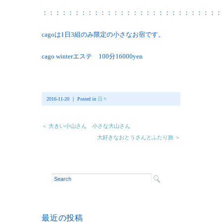
：：：：：：：：：：：：：：：：：：：：：：：：：：：：
cagoは1日3組のみ限定の小さなお宿です。
cago winterエステ 100分16000yen
2016-11-20 ｜ Posted in
日々
＜ 大きい小山さん 小さな大山さん
大好きなおとうさんとふたり旅 ＞
最近の投稿