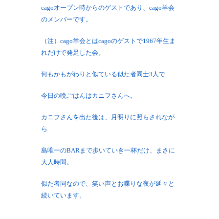
cagoオープン時からのゲストであり、cago羊会
のメンバーです。
（注）cago羊会とはcagoのゲストで1967年生ま
れだけで発足した会。
何もかもがわりと似ている似た者同士3人で
今日の晩ごはんはカニフさんへ。
カニフさんを出た後は、月明りに照らされなが
ら
島唯一のBARまで歩いていき一杯だけ、まさに
大人時間。
似た者同なので、笑い声とお喋りな夜が延々と
続いています。