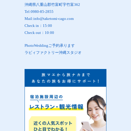
沖縄県八重山郡竹富町字竹富362
Tel:0980-85-2855
Mail:info@taketomi-cago.com
Check in：15:00
Check out：10:00
PhotoWeddingご予約承ります
ラビィファクトリー沖縄スタジオ