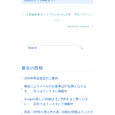
2018-03-21 ｜ Posted in
日々
＜ 人気編集者セソコマサユキさんの本 JTBパブリッシ
ング。
places for wisdom. ＞
最近の投稿
2026年料金改定のご案内
都合によりメールのお返事は9/7以降となりま
す。 日々はインスタに掲載中
①cagoの美しい詳細は【ご予約】をご覧くださ
い ②日々はインスタにて掲載中
現在、HP切り替え中の為、詳細な情報はインスタ