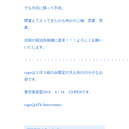
でも今日に限って不在。
間違えて入ってきたのも何かのご縁。営業、営
業。
次回の宿泊先候補に是非！！！よろしくお願い
いたします。
：：：：：：：：：：：：：：：：：：：：：：：：：：：：
cagoは１日３組のみ限定の大人向けの小さなお
宿です。
青空美容室2018 4／24．25OPENです。
cagoは4Th Anniversary。