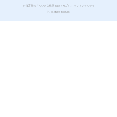
© 竹富島の「ちいさな島宿 cago（カゴ）」 オフィシャルサイ
ト. all rights reserved.