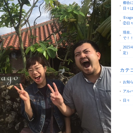
都合
日々
①c
②日
現在
で！
202
定）
カテ
お知
アル
日々