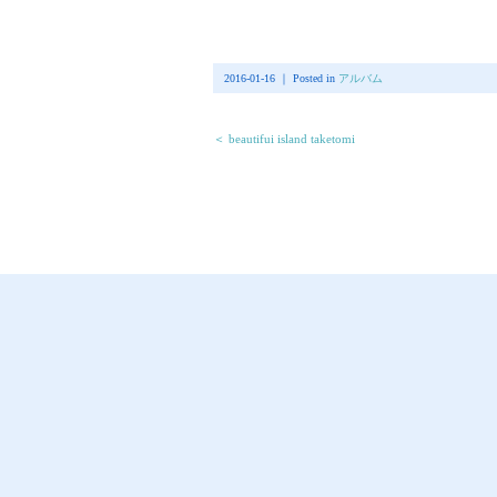
2016-01-16 ｜ Posted in
アルバム
＜ beautifui island taketomi