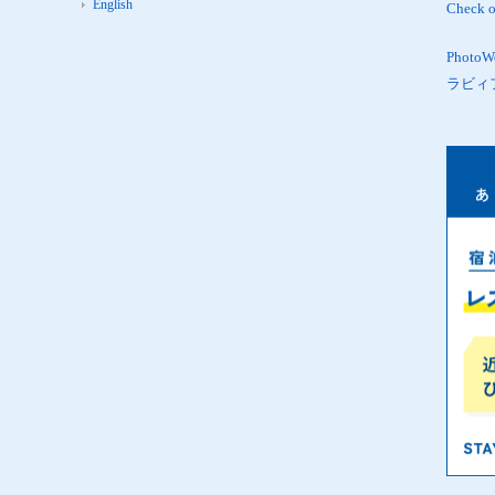
English
Check 
Phot
ラビィ