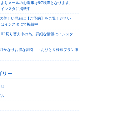
によりメールのお返事は9/7以降となります。
はインスタに掲載中
agoの美しい詳細は【ご予約】をご覧ください
々はインスタにて掲載中
、HP切り替え中の為、詳細な情報はインスタ
！
5/4月かなりお得な割引 （おひとり様旅プラン限
ゴリー
らせ
バム