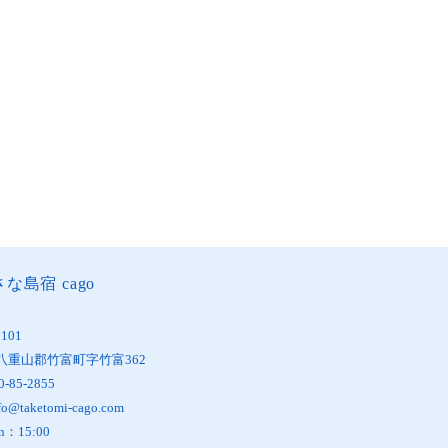
な島宿 cago
1101
八重山郡竹富町字竹富362
0-85-2855
fo@taketomi-cago.com
in：15:00