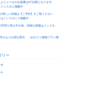
によりメールのお返事は9/7以降となります。
はインスタに掲載中
agoの美しい詳細は【ご予約】をご覧ください
々はインスタにて掲載中
、HP切り替え中の為、詳細な情報はインスタ
！
5/4月かなりお得な割引 （おひとり様旅プラン限
ゴリー
らせ
バム