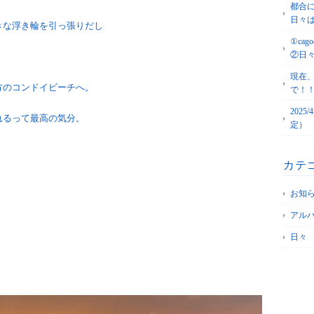
都合
日々
きな浮き輪を引っ張りだし
①c
②日
現在
方のコンドイビーチへ。
で！
202
れるって最高の気分。
定）
カテ
お知
アル
日々
。