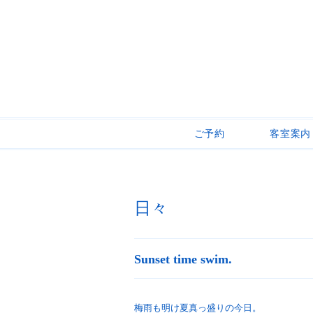
ご予約
客室案内
日々
Sunset time swim.
梅雨も明け夏真っ盛りの今日。