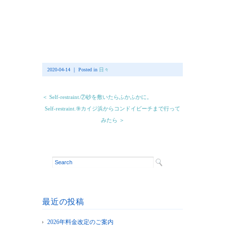
2020-04-14 ｜ Posted in
日々
＜ Self-restraint.⑦砂を敷いたらふかふかに。
Self-restraint.⑨カイジ浜からコンドイビーチまで行って
みたら ＞
最近の投稿
2026年料金改定のご案内