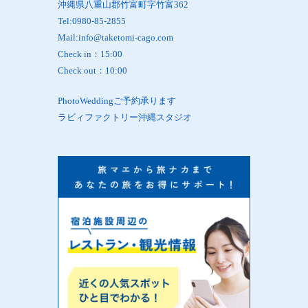
沖縄県八重山郡竹富町字竹富362
Tel:0980-85-2855
Mail:info@taketomi-cago.com
Check in：15:00
Check out：10:00
PhotoWeddingご予約承ります
ラビィファクトリー沖縄スタジオ