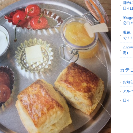
都合
日々
①c
②日
現在
で！
202
定）
カテ
お知
アル
日々