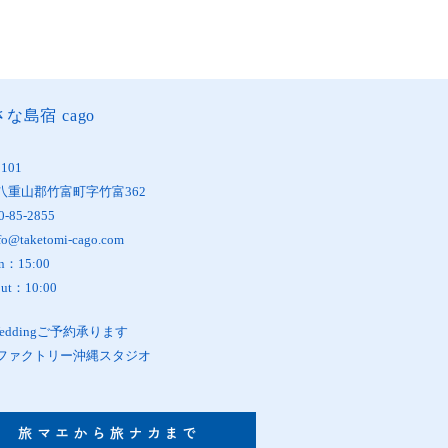
な島宿 cago
1101
八重山郡竹富町字竹富362
0-85-2855
fo@taketomi-cago.com
in：15:00
out：10:00
oWeddingご予約承ります
ファクトリー沖縄スタジオ