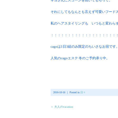
キヨさんにスコーンを焼いてもらって。
それにしてもなんとも言えず可愛いフードスタ
私のヘアスタイリングも いつもと変わらず。 
：：：：：：：：：：：：：：：：：：：
cagoは1日3組のみ限定のちいさなお宿です
人気のcagoエステ 冬のご予約承り中。
2016-10-16 ｜ Posted in
日々
＜ 大人のvacation