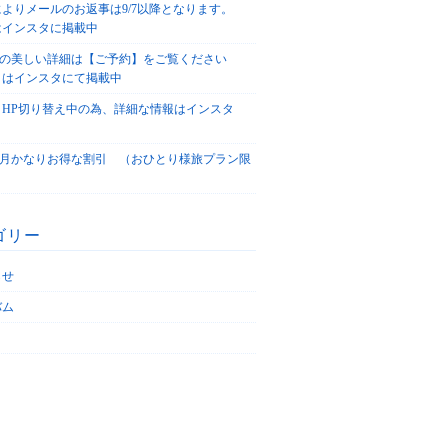
によりメールのお返事は9/7以降となります。
はインスタに掲載中
agoの美しい詳細は【ご予約】をご覧ください
々はインスタにて掲載中
、HP切り替え中の為、詳細な情報はインスタ
！
5/4月かなりお得な割引 （おひとり様旅プラン限
ゴリー
らせ
バム