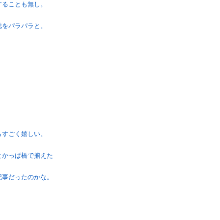
することも無し。
誌をパラパラと。
たらすごく嬉しい。
とかっぱ橋で揃えた
記事だったのかな。