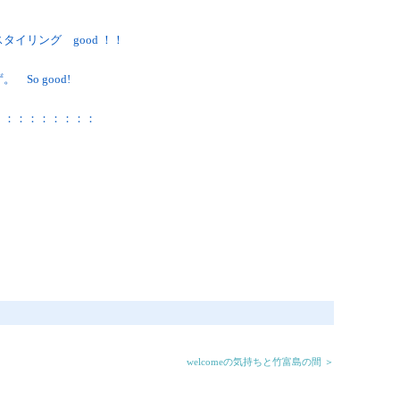
イリング good ！！
So good!
：：：：：：：：：
。
welcomeの気持ちと竹富島の間 ＞