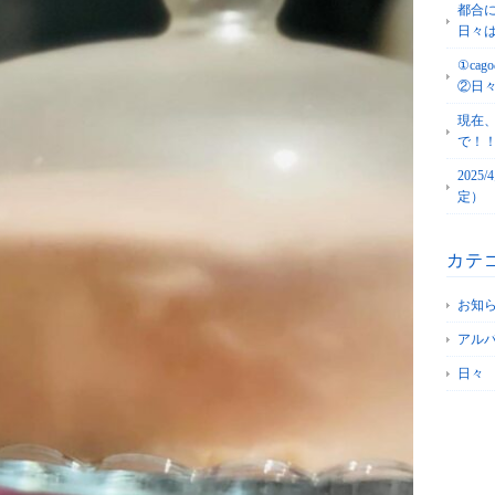
都合
日々
①c
②日
現在
で！
202
定）
カテ
お知
アル
日々