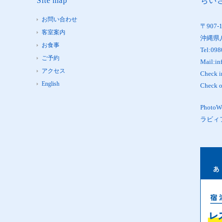
Site map
ちいさ
お問い合わせ
〒907-
客室案内
沖縄県
お食事
Tel:098
ご予約
Mail:in
アクセス
Check 
English
Check 
Phot
ラビィ