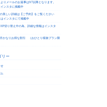
によりメールのお返事は9/7以降となります。
はインスタに掲載中
agoの美しい詳細は【ご予約】をご覧ください
々はインスタにて掲載中
、HP切り替え中の為、詳細な情報はインスタ
！
5/4月かなりお得な割引 （おひとり様旅プラン限
ゴリー
らせ
バム