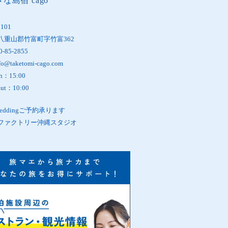
な島宿 cago
1101
八重山郡竹富町字竹富362
0-85-2855
fo@taketomi-cago.com
in：15:00
out：10:00
oWeddingご予約承ります
ファクトリー沖縄スタジオ