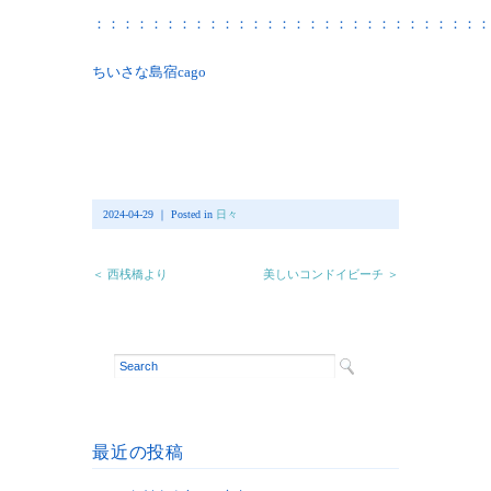
：：：：：：：：：：：：：：：：：：：：：：：：：：：：
ちいさな島宿cago
2024-04-29 ｜ Posted in
日々
＜ 西桟橋より
美しいコンドイビーチ ＞
最近の投稿