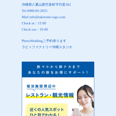
沖縄県八重山郡竹富町字竹富362
Tel:0980-85-2855
Mail:info@taketomi-cago.com
Check in：15:00
Check out：10:00
PhotoWeddingご予約承ります
ラビィファクトリー沖縄スタジオ