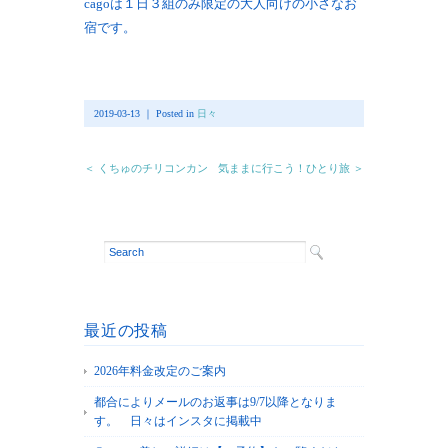
cagoは１日３組のみ限定の大人向けの小さなお
宿です。
2019-03-13 ｜ Posted in
日々
＜ くちゅのチリコンカン
気ままに行こう！ひとり旅 ＞
最近の投稿
2026年料金改定のご案内
都合によりメールのお返事は9/7以降となりま
す。 日々はインスタに掲載中