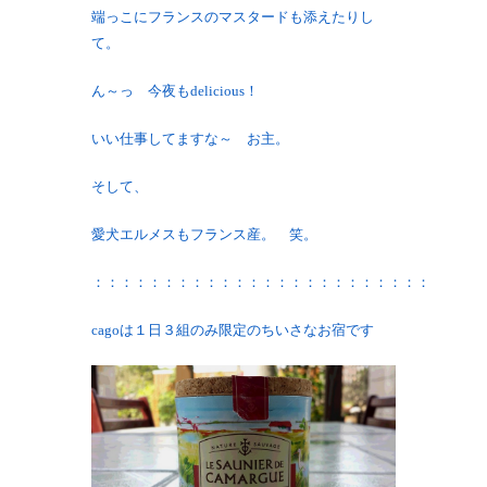
端っこにフランスのマスタードも添えたりし
て。
ん～っ 今夜もdelicious！
いい仕事してますな～ お主。
そして、
愛犬エルメスもフランス産。 笑。
：：：：：：：：：：：：：：：：：：：：：：：：
cagoは１日３組のみ限定のちいさなお宿です