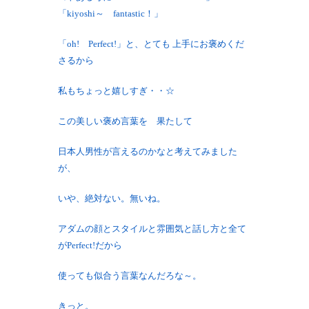
「kiyoshi～ fantastic！」
「oh! Perfect!」と、とても 上手にお褒めくだ
さるから
私もちょっと嬉しすぎ・・☆
この美しい褒め言葉を 果たして
日本人男性が言えるのかなと考えてみました
が、
いや、絶対ない。無いね。
アダムの顔とスタイルと雰囲気と話し方と全て
がPerfect!だから
使っても似合う言葉なんだろな～。
きっと。