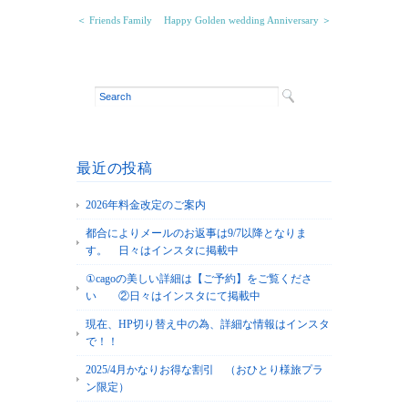
＜ Friends Family
Happy Golden wedding Anniversary ＞
最近の投稿
2026年料金改定のご案内
都合によりメールのお返事は9/7以降となりま
す。 日々はインスタに掲載中
①cagoの美しい詳細は【ご予約】をご覧くださ
い ②日々はインスタにて掲載中
現在、HP切り替え中の為、詳細な情報はインスタ
で！！
2025/4月かなりお得な割引 （おひとり様旅プラ
ン限定）