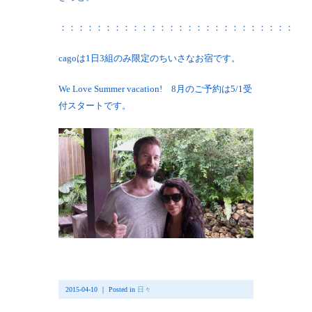
：：：：：：：：：：：：：：：：：：：：：：：：：：
cagoは1日3組のみ限定のちいさなお宿です。
We Love Summer vacation! 8月のご予約は5/1受
付スタートです。
2015-04-10 ｜ Posted in
日々