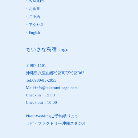
客室案内
お食事
ご予約
アクセス
English
ちいさな島宿 cago
〒907-1101
沖縄県八重山郡竹富町字竹富362
Tel:0980-85-2855
Mail:info@taketomi-cago.com
Check in：15:00
Check out：10:00
PhotoWeddingご予約承ります
ラビィファクトリー沖縄スタジオ