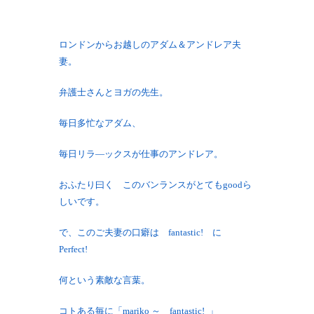
ロンドンからお越しのアダム＆アンドレア夫
妻。
弁護士さんとヨガの先生。
毎日多忙なアダム、
毎日リラ―ックスが仕事のアンドレア。
おふたり曰く このバンランスがとてもgoodら
しいです。
で、このご夫妻の口癖は fantastic! に
Perfect!
何という素敵な言葉。
コトある毎に「mariko ～ fantastic! 」