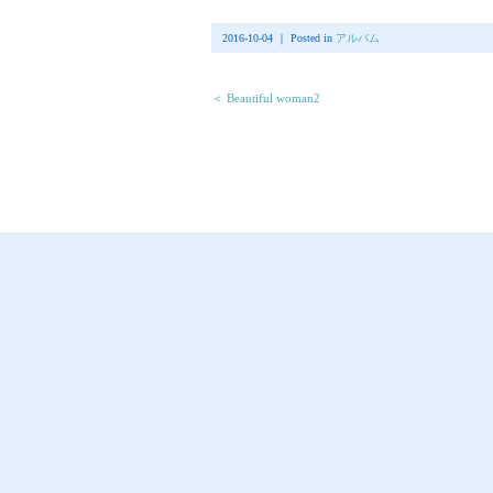
2016-10-04 ｜ Posted in
アルバム
＜ Beautiful woman2