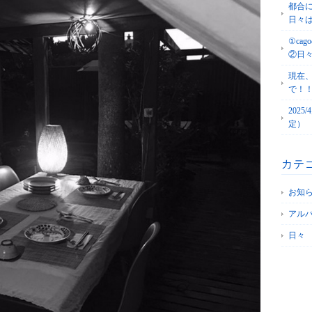
都合
日々
①c
②日
現在
で！
202
定）
カテ
お知
アル
日々