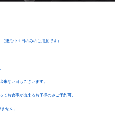
。
。（連泊中１日のみのご用意です）
。
意出来ない日もございます。
座ってお食事が出来るお子様のみご予約可。
来ません。