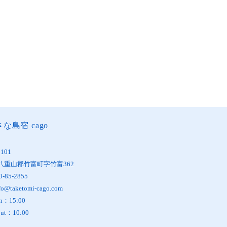
な島宿 cago
1101
八重山郡竹富町字竹富362
0-85-2855
fo@taketomi-cago.com
in：15:00
out：10:00