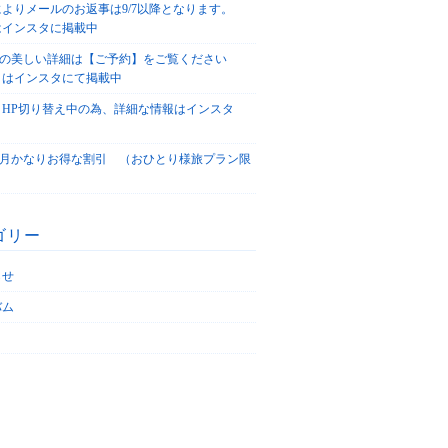
によりメールのお返事は9/7以降となります。
はインスタに掲載中
agoの美しい詳細は【ご予約】をご覧ください
々はインスタにて掲載中
、HP切り替え中の為、詳細な情報はインスタ
！
5/4月かなりお得な割引 （おひとり様旅プラン限
ゴリー
らせ
バム