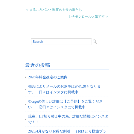
＜ まるころパンと昨夜の夕食の器たち
シナモンロール人気です ＞
最近の投稿
2026年料金改定のご案内
都合によりメールのお返事は9/7以降となりま
す。 日々はインスタに掲載中
①cagoの美しい詳細は【ご予約】をご覧くださ
い ②日々はインスタにて掲載中
現在、HP切り替え中の為、詳細な情報はインスタ
で！！
2025/4月かなりお得な割引 （おひとり様旅プラ