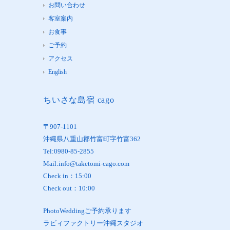
お問い合わせ
客室案内
お食事
ご予約
アクセス
English
ちいさな島宿 cago
〒907-1101
沖縄県八重山郡竹富町字竹富362
Tel:0980-85-2855
Mail:info@taketomi-cago.com
Check in：15:00
Check out：10:00
PhotoWeddingご予約承ります
ラビィファクトリー沖縄スタジオ