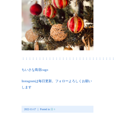
：：：：：：：：：：：：：：：：：：：：：：：：：：：：
ちいさな島宿cago
Instagramは毎日更新。フォローよろしくお願い
します
2022-11-17 ｜ Posted in
日々