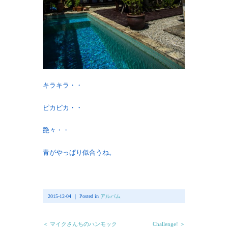
キラキラ・・
ピカピカ・・
艶々・・
青がやっぱり似合うね。
2015-12-04 ｜ Posted in
アルバム
＜ マイクさんちのハンモック
Challenge! ＞