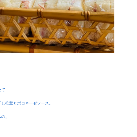
せて
干し椎茸とボロネーゼソース。
もの。