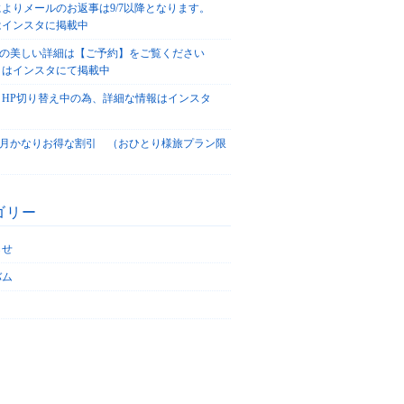
によりメールのお返事は9/7以降となります。
はインスタに掲載中
agoの美しい詳細は【ご予約】をご覧ください
々はインスタにて掲載中
、HP切り替え中の為、詳細な情報はインスタ
！
5/4月かなりお得な割引 （おひとり様旅プラン限
ゴリー
らせ
バム