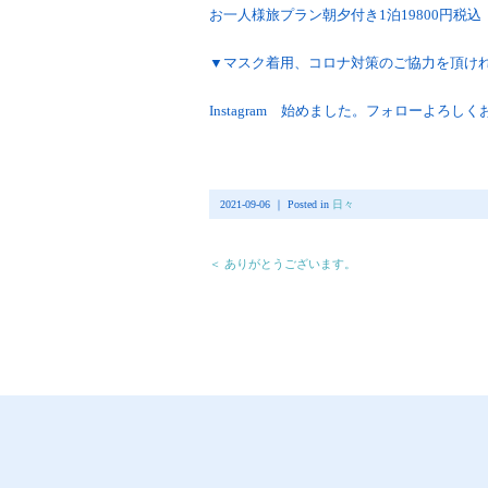
お一人様旅プラン朝夕付き1泊19800円税込
▼マスク着用、コロナ対策のご協力を頂け
Instagram 始めました。フォローよろし
2021-09-06 ｜ Posted in
日々
＜ ありがとうございます。