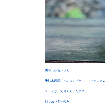
美味しい食パンと
千駄木腰塚さんのコンビーフ！（チカコさ
スライサーで薄く切った胡瓜。
四つ葉バターのみ。