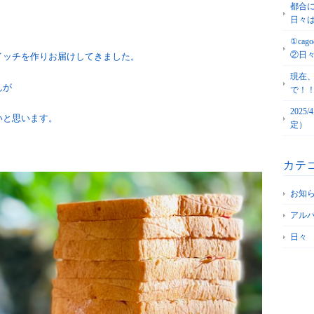
都合
日々
①c
②日
イッチを作りお届けしてきました。
現在
んが
で！
202
いと思います。
定）
カテ
お知
アル
日々