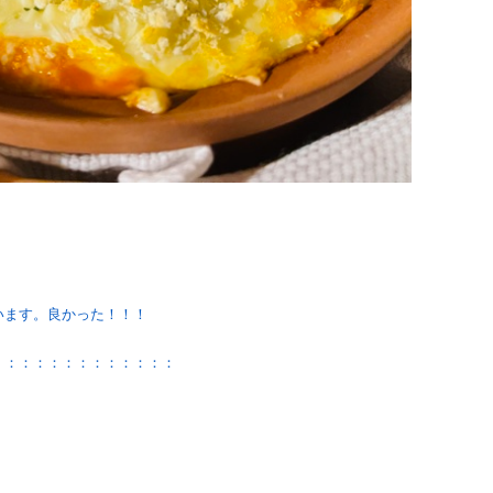
います。良かった！！！
：：：：：：：：：：：：：
！