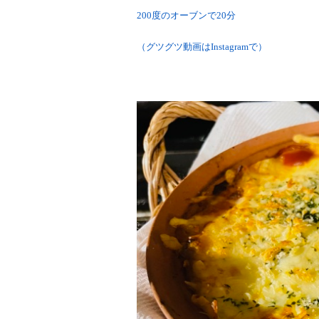
200度のオーブンで20分
（グツグツ動画はInstagramで）