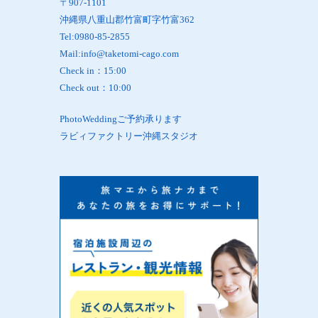
〒907-1101
沖縄県八重山郡竹富町字竹富362
Tel:0980-85-2855
Mail:info@taketomi-cago.com
Check in：15:00
Check out：10:00
PhotoWeddingご予約承ります
ラビィファクトリー沖縄スタジオ