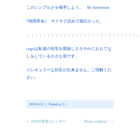
このシンプルさを確率しよう。 By horiemon
｢時間革命｣ サクサク読めて面白かった。
：：：：：：：：：：：：：：：：：：：：：：：：：：：：
cagoは私達の別宅を開放しささやかにおもてな
しをしている小さな宿です。
イレギュラーな対応が出来ません。ご理解くだ
さい。
2019-11-13 ｜ Posted in
日々
＜ 2020竹富島カレンダー
Photo wedding♡ ＞