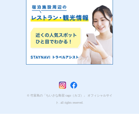
© 竹富島の「ちいさな島宿 cago（カゴ）」 オフィシャルサイ
ト. all rights reserved.