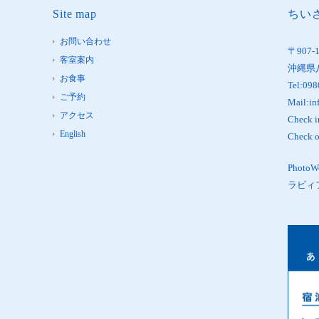
Site map
ちいさ
お問い合わせ
〒907-
客室案内
沖縄県
お食事
Tel:098
ご予約
Mail:in
アクセス
Check 
English
Check 
Phot
ラビィ