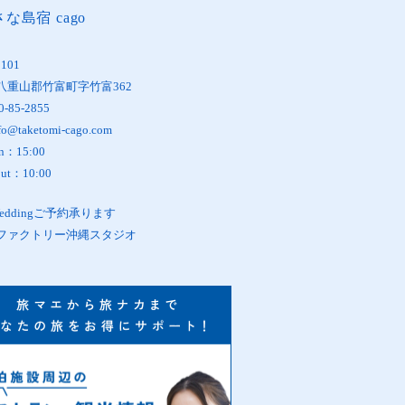
な島宿 cago
1101
八重山郡竹富町字竹富362
0-85-2855
fo@taketomi-cago.com
in：15:00
out：10:00
oWeddingご予約承ります
ファクトリー沖縄スタジオ