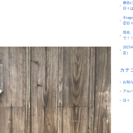
都合
日々
①c
②日
現在
で！
202
定）
カテ
お知
アル
日々