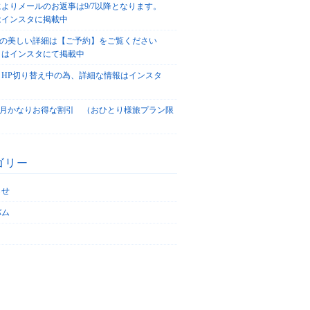
によりメールのお返事は9/7以降となります。
はインスタに掲載中
agoの美しい詳細は【ご予約】をご覧ください
々はインスタにて掲載中
、HP切り替え中の為、詳細な情報はインスタ
！
5/4月かなりお得な割引 （おひとり様旅プラン限
ゴリー
らせ
バム