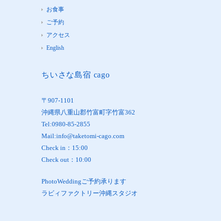
お食事
ご予約
アクセス
English
ちいさな島宿 cago
〒907-1101
沖縄県八重山郡竹富町字竹富362
Tel:0980-85-2855
Mail:info@taketomi-cago.com
Check in：15:00
Check out：10:00
PhotoWeddingご予約承ります
ラビィファクトリー沖縄スタジオ