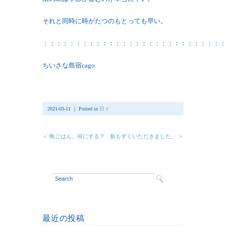
それと同時に時がたつのもとっても早い。
：：：：：：：：：：：：：：：：：：：：：：：：：：：：
ちいさな島宿cago
2021-03-11 ｜ Posted in
日々
＜ 晩ごはん、何にする？
新もずくいただきました。 ＞
最近の投稿