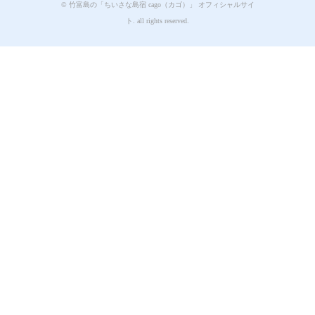
© 竹富島の「ちいさな島宿 cago（カゴ）」 オフィシャルサイ
ト. all rights reserved.