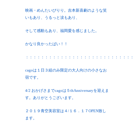
映画・めんたいぴりり。吉本新喜劇のような笑
いもあり、うるっと涙もあり、
そして感動もあり、福岡愛を感じました。
かなり良かったばい！！
：：：：：：：：：：：：：：：：：：：：：：：：：：：：
cagoは１日３組のみ限定の大人向けの小さなお
宿です。
4/2 おかげさまでcagoは５thAnniversaryを迎えま
す。ありがとうございます。
２０１９青空美容室は４/１６．１７OPEN致し
ます。