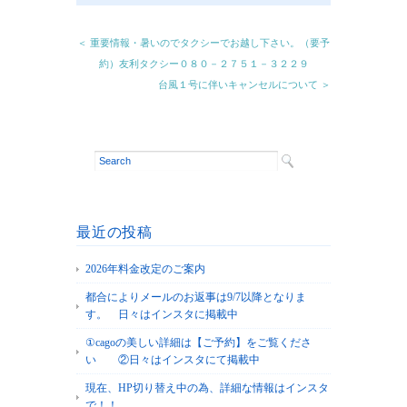
＜ 重要情報・暑いのでタクシーでお越し下さい。（要予
約）友利タクシー０８０－２７５１－３２２９
台風１号に伴いキャンセルについて ＞
最近の投稿
2026年料金改定のご案内
都合によりメールのお返事は9/7以降となりま
す。 日々はインスタに掲載中
①cagoの美しい詳細は【ご予約】をご覧くださ
い ②日々はインスタにて掲載中
現在、HP切り替え中の為、詳細な情報はインスタ
で！！