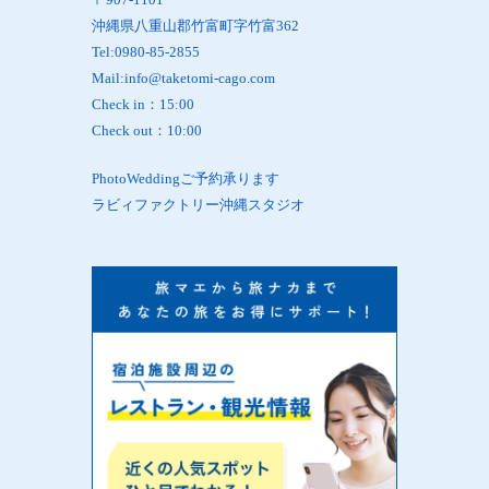
沖縄県八重山郡竹富町字竹富362
Tel:0980-85-2855
Mail:info@taketomi-cago.com
Check in：15:00
Check out：10:00
PhotoWeddingご予約承ります
ラビィファクトリー沖縄スタジオ