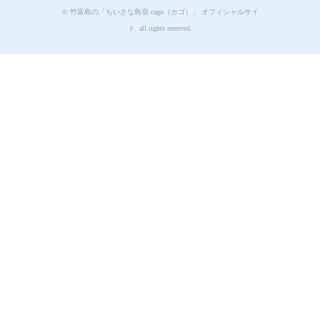
© 竹富島の「ちいさな島宿 cago（カゴ）」 オフィシャルサイ
ト. all rights reserved.