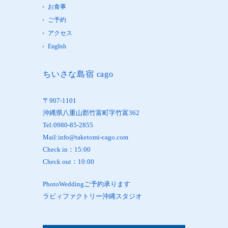
お食事
ご予約
アクセス
English
ちいさな島宿 cago
〒907-1101
沖縄県八重山郡竹富町字竹富362
Tel:0980-85-2855
Mail:info@taketomi-cago.com
Check in：15:00
Check out：10:00
PhotoWeddingご予約承ります
ラビィファクトリー沖縄スタジオ