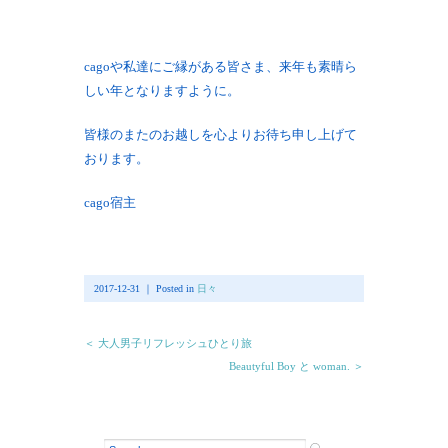
cagoや私達にご縁がある皆さま、来年も素晴ら
しい年となりますように。
皆様のまたのお越しを心よりお待ち申し上げて
おります。
cago宿主
2017-12-31 ｜ Posted in
日々
＜ 大人男子リフレッシュひとり旅
Beautyful Boy と woman. ＞