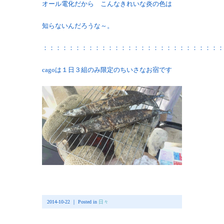
オール電化だから こんなきれいな炎の色は
知らないんだろうな～。
：：：：：：：：：：：：：：：：：：：：：：：：：：：：
cagoは１日３組のみ限定のちいさなお宿です
2014-10-22 ｜ Posted in
日々