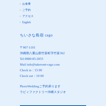
お食事
ご予約
アクセス
English
ちいさな島宿 cago
〒907-1101
沖縄県八重山郡竹富町字竹富362
Tel:0980-85-2855
Mail:info@taketomi-cago.com
Check in：15:00
Check out：10:00
PhotoWeddingご予約承ります
ラビィファクトリー沖縄スタジオ