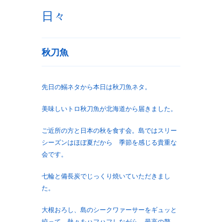
日々
秋刀魚
先日の鰯ネタから本日は秋刀魚ネタ。
美味しいトロ秋刀魚が北海道から届きました。
ご近所の方と日本の秋を食す会。島ではスリー
シーズンはほぼ夏だから 季節を感じる貴重な
会です。
七輪と備長炭でじっくり焼いていただきまし
た。
大根おろし、島のシークワァーサーをギュッと
絞って 熱々をハフハフしながら。最高の贅