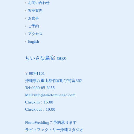
お問い合わせ
客室案内
お食事
ご予約
アクセス
English
ちいさな島宿 cago
〒907-1101
沖縄県八重山郡竹富町字竹富362
Tel:0980-85-2855
Mail:info@taketomi-cago.com
Check in：15:00
Check out：10:00
PhotoWeddingご予約承ります
ラビィファクトリー沖縄スタジオ