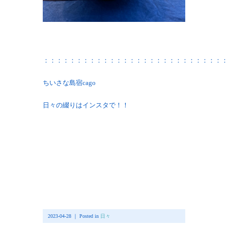
：：：：：：：：：：：：：：：：：：：：：：：：：：：：
ちいさな島宿cago
日々の綴りはインスタで！！
2023-04-28 ｜ Posted in
日々