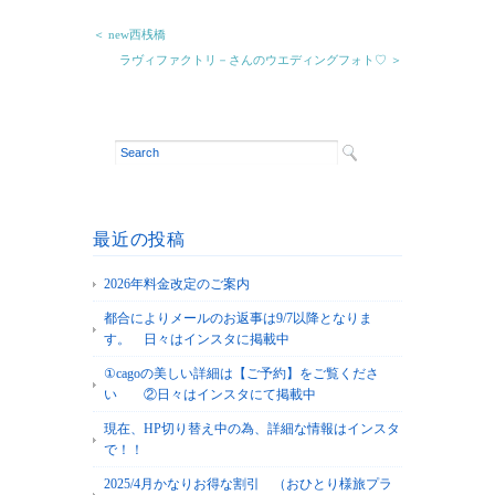
＜ new西桟橋
ラヴィファクトリ－さんのウエディングフォト♡ ＞
最近の投稿
2026年料金改定のご案内
都合によりメールのお返事は9/7以降となりま
す。 日々はインスタに掲載中
①cagoの美しい詳細は【ご予約】をご覧くださ
い ②日々はインスタにて掲載中
現在、HP切り替え中の為、詳細な情報はインスタ
で！！
2025/4月かなりお得な割引 （おひとり様旅プラ