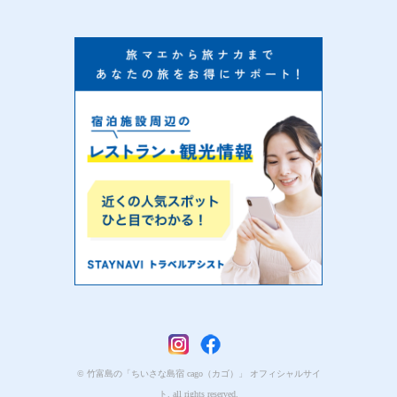
© 竹富島の「ちいさな島宿 cago（カゴ）」 オフィシャルサイ
ト. all rights reserved.