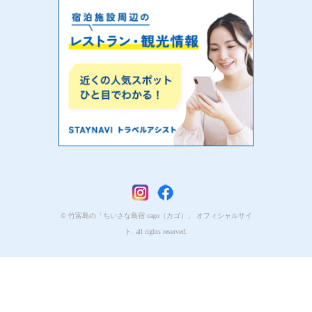
© 竹富島の「ちいさな島宿 cago（カゴ）」 オフィシャルサイ
ト. all rights reserved.