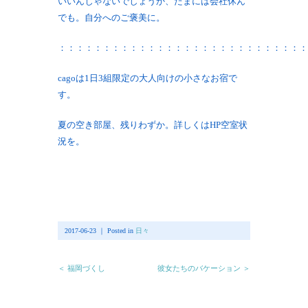
いいんじゃないでしょうか、たまには会社休ん
でも。自分へのご褒美に。
：：：：：：：：：：：：：：：：：：：：：：：：：：：：
cagoは1日3組限定の大人向けの小さなお宿で
す。
夏の空き部屋、残りわずか。詳しくはHP空室状
況を。
2017-06-23 ｜ Posted in
日々
＜ 福岡づくし
彼女たちのバケーション ＞