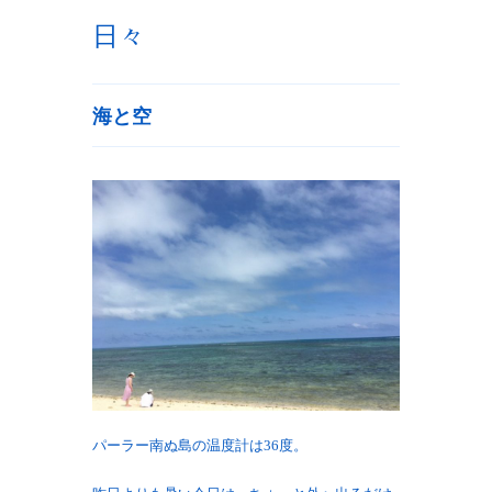
日々
海と空
パーラー南ぬ島の温度計は36度。