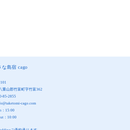
な島宿 cago
1101
八重山郡竹富町字竹富362
0-85-2855
fo@taketomi-cago.com
in：15:00
out：10:00
oWeddingご予約承ります