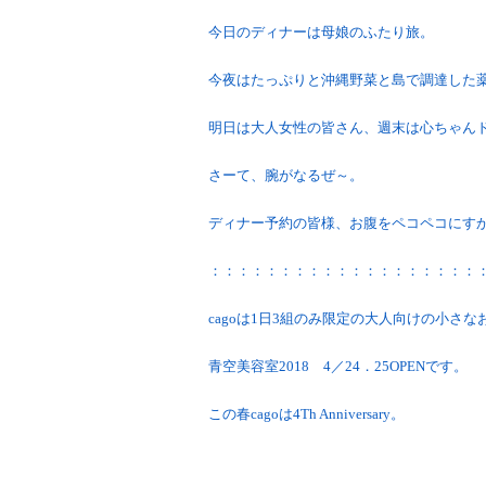
今日のディナーは母娘のふたり旅。
今夜はたっぷりと沖縄野菜と島で調達した
明日は大人女性の皆さん、週末は心ちゃんドクタ
さーて、腕がなるぜ～。
ディナー予約の皆様、お腹をペコペコにす
：：：：：：：：：：：：：：：：：：：
cagoは1日3組のみ限定の大人向けの小さな
青空美容室2018 4／24．25OPENです。
この春cagoは4Th Anniversary。