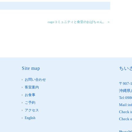
cagoコミュニティと食堂のおばちゃん。 ＞
Site map
ちいさ
お問い合わせ
〒907-
客室案内
沖縄県
お食事
Tel:098
ご予約
Mail:in
アクセス
Check 
English
Check 
Phot