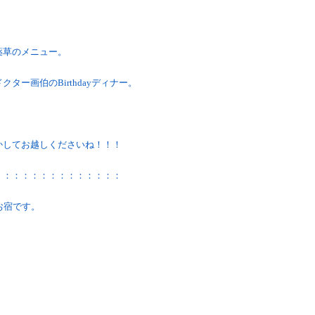
薬草のメニュー。
ー画伯のBirthdayディナー。
かしてお越しくださいね！！！
：：：：：：：：：：：：：：
お宿です。