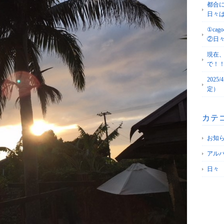
都合
日々
①c
②日
現在
で！
202
定）
カテ
お知
アル
日々