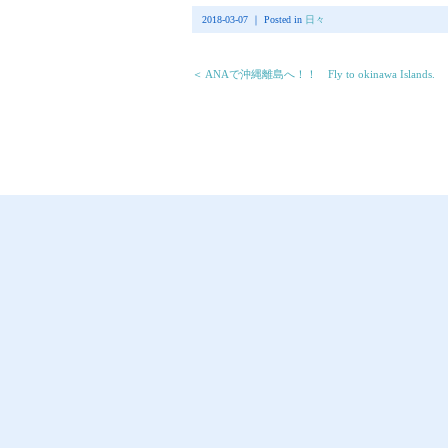
2018-03-07 ｜ Posted in
日々
＜ ANAで沖縄離島へ！！ Fly to okinawa Islands.