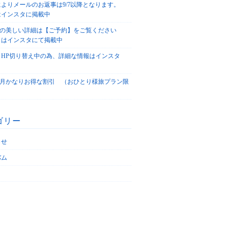
によりメールのお返事は9/7以降となります。
はインスタに掲載中
agoの美しい詳細は【ご予約】をご覧ください
々はインスタにて掲載中
、HP切り替え中の為、詳細な情報はインスタ
！
5/4月かなりお得な割引 （おひとり様旅プラン限
ゴリー
らせ
バム