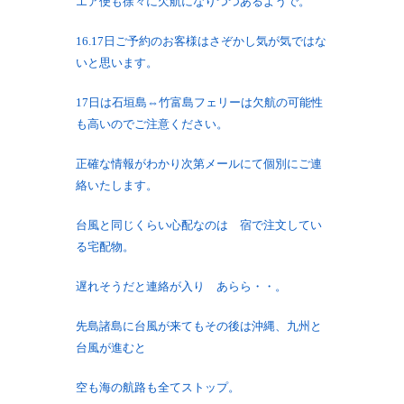
エア便も徐々に欠航になりつつあるようで。
16.17日ご予約のお客様はさぞかし気が気ではな
いと思います。
17日は石垣島⇔竹富島フェリーは欠航の可能性
も高いのでご注意ください。
正確な情報がわかり次第メールにて個別にご連
絡いたします。
台風と同じくらい心配なのは 宿で注文してい
る宅配物。
遅れそうだと連絡が入り あらら・・。
先島諸島に台風が来てもその後は沖縄、九州と
台風が進むと
空も海の航路も全てストップ。