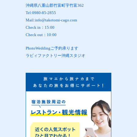
沖縄県八重山郡竹富町字竹富362
Tel:0980-85-2855
Mail:info@taketomi-cago.com
Check in：15:00
Check out：10:00
PhotoWeddingご予約承ります
ラビィファクトリー沖縄スタジオ