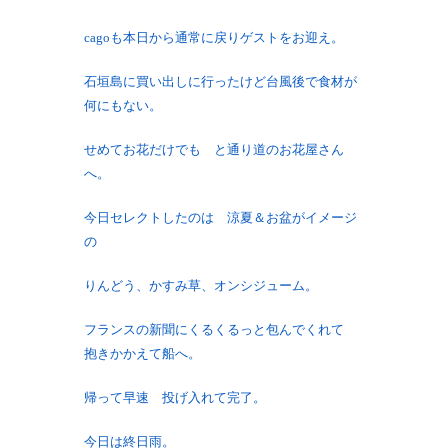
cagoも本日から通常に戻りゲストをお迎え。
石垣島に買い出しに行ったけど台風後で食材が
何にもない。
せめてお花だけでも と通り道のお花屋さん
へ。
今日セレクトしたのは 涼夏＆お盆がイメージ
の
りんどう、かすみ草、オンシジューム。
フランスの新聞にくるくるっと包んでくれて
抱きかかえて船へ。
帰って早速 投げ入れて完了。
今日は終日雨。