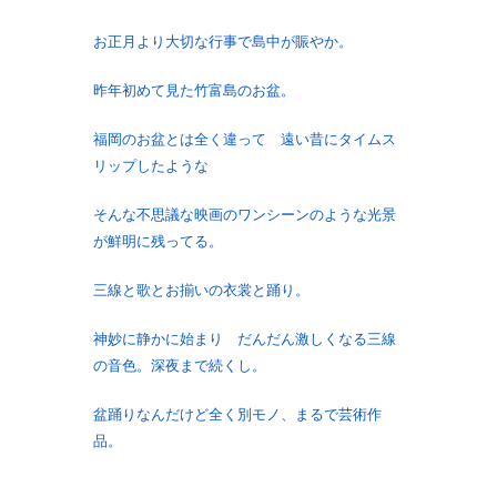
お正月より大切な行事で島中が賑やか。
昨年初めて見た竹富島のお盆。
福岡のお盆とは全く違って 遠い昔にタイムス
リップしたような
そんな不思議な映画のワンシーンのような光景
が鮮明に残ってる。
三線と歌とお揃いの衣裳と踊り。
神妙に静かに始まり だんだん激しくなる三線
の音色。深夜まで続くし。
盆踊りなんだけど全く別モノ、まるで芸術作
品。