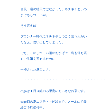
台風一過の晴天ではなかった。ネチネチといつ
までもしつこい雨。
そう言えば
プランナー時代にネチネチしつこく言う人がい
たなぁ、思い出してしまった。
でも、このしつこい雨のおかげで 島も道も庭
もご先祖を迎えるために
一掃された感じカナ。
：：：：：：：：：：：：：：：：：：：：：：：：：：：
cagoは１日３組のみ限定のちいさなお宿です。
cago幻の夏エステ・～9/29まで。メールにて最
終ご予約受付中。