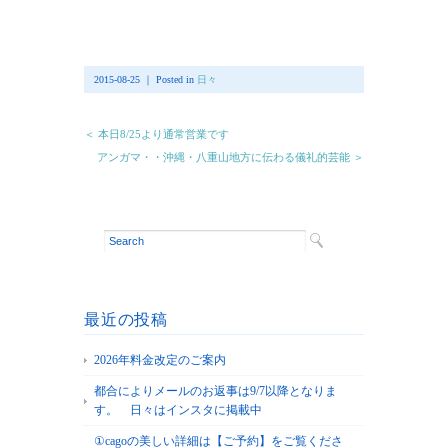
2015-08-25 ｜ Posted in
日々
＜ 本日8/25より通常営業です
アンガマ・・沖縄・八重山地方に伝わる儀礼的芸能 ＞
最近の投稿
2026年料金改定のご案内
都合によりメールのお返事は9/7以降となりま
す。 日々はインスタに掲載中
①cagoの美しい詳細は【ご予約】をご覧くださ