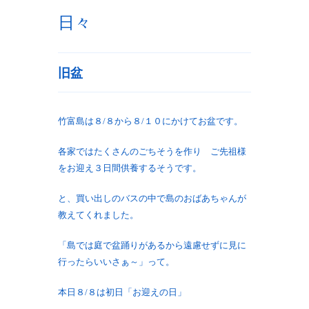
日々
旧盆
竹富島は８/８から８/１０にかけてお盆です。
各家ではたくさんのごちそうを作り ご先祖様
をお迎え３日間供養するそうです。
と、買い出しのバスの中で島のおばあちゃんが
教えてくれました。
「島では庭で盆踊りがあるから遠慮せずに見に
行ったらいいさぁ～」って。
本日８/８は初日「お迎えの日」