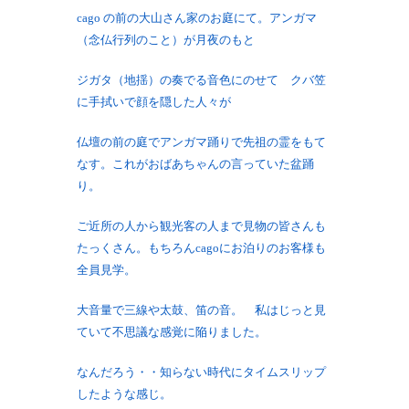
cago の前の大山さん家のお庭にて。アンガマ
（念仏行列のこと）が月夜のもと
ジガタ（地揺）の奏でる音色にのせて クバ笠
に手拭いで顔を隠した人々が
仏壇の前の庭でアンガマ踊りで先祖の霊をもて
なす。これがおばあちゃんの言っていた盆踊
り。
ご近所の人から観光客の人まで見物の皆さんも
たっくさん。もちろんcagoにお泊りのお客様も
全員見学。
大音量で三線や太鼓、笛の音。 私はじっと見
ていて不思議な感覚に陥りました。
なんだろう・・知らない時代にタイムスリップ
したような感じ。