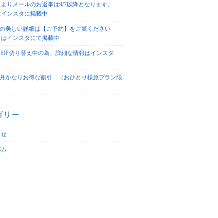
によりメールのお返事は9/7以降となります。
はインスタに掲載中
agoの美しい詳細は【ご予約】をご覧ください
々はインスタにて掲載中
、HP切り替え中の為、詳細な情報はインスタ
！
5/4月かなりお得な割引 （おひとり様旅プラン限
ゴリー
らせ
バム