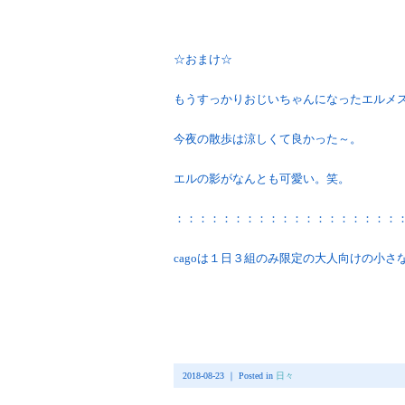
☆おまけ☆
もうすっかりおじいちゃんになったエルメ
今夜の散歩は涼しくて良かった～。
エルの影がなんとも可愛い。笑。
：：：：：：：：：：：：：：：：：：：
cagoは１日３組のみ限定の大人向けの小さ
2018-08-23 ｜ Posted in
日々