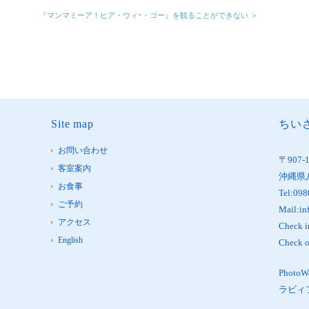
『マンマミーア！ヒア・ウィｰ・ゴー』を観ることができない ＞
Site map
ちいさ
お問い合わせ
〒907-
客室案内
沖縄県
お食事
Tel:098
ご予約
Mail:in
アクセス
Check 
English
Check 
Phot
ラビィ