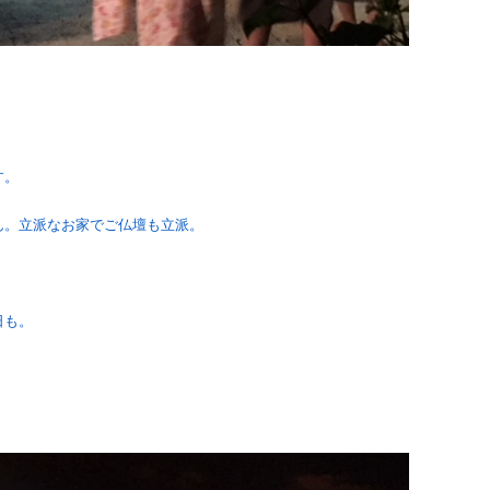
す。
ん。立派なお家でご仏壇も立派。
。
日も。