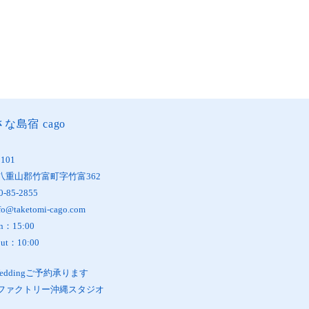
な島宿 cago
1101
八重山郡竹富町字竹富362
0-85-2855
fo@taketomi-cago.com
in：15:00
out：10:00
oWeddingご予約承ります
ファクトリー沖縄スタジオ