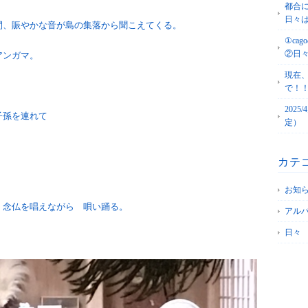
都合
日々
間、賑やかな音が島の集落から聞こえてくる。
①c
②日
アンガマ。
現在
で！
202
子孫を連れて
定）
カテ
。
お知
 念仏を唱えながら 唄い踊る。
アル
日々