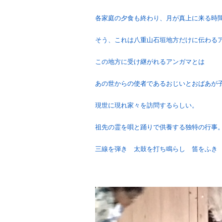
各家庭の夕食も終わり、月が真上に来る時
そう、これは八重山石垣地方だけに伝わる
この地方に受け継がれるアンガマとは
あの世からの使者であるおじいとおばあが
現世に現れ家々を訪問するらしい。
祖先の霊を唄と踊りで供養する独特の行事
三線を弾き 太鼓を打ち鳴らし 笛をふき