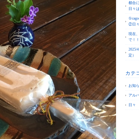
都合
日々
①c
②日
現在
で！
202
定）
カテ
お知
アル
日々