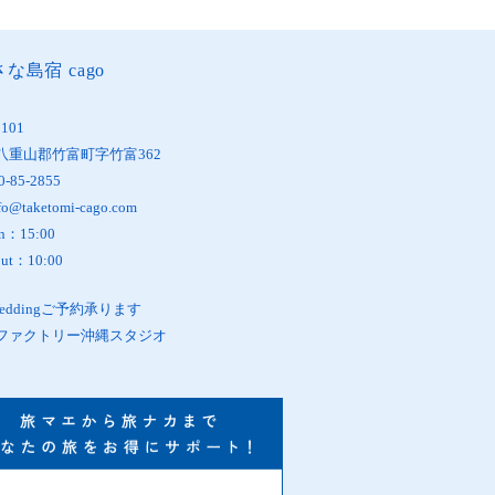
な島宿 cago
1101
八重山郡竹富町字竹富362
0-85-2855
fo@taketomi-cago.com
in：15:00
out：10:00
oWeddingご予約承ります
ファクトリー沖縄スタジオ