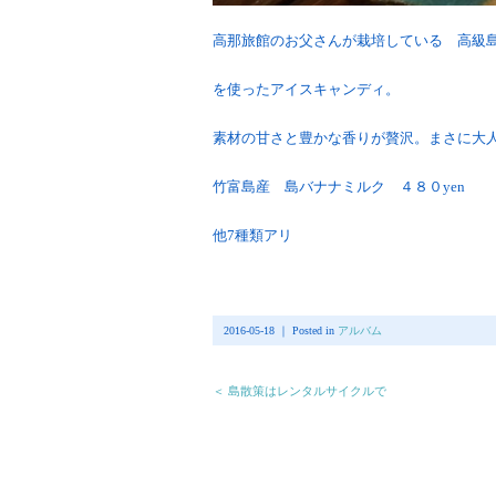
高那旅館のお父さんが栽培している 高級
を使ったアイスキャンディ。
素材の甘さと豊かな香りが贅沢。まさに大
竹富島産 島バナナミルク ４８０yen
他7種類アリ
2016-05-18 ｜ Posted in
アルバム
＜ 島散策はレンタルサイクルで