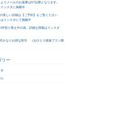
によりメールのお返事は9/7以降となります。
はインスタに掲載中
agoの美しい詳細は【ご予約】をご覧ください
々はインスタにて掲載中
、HP切り替え中の為、詳細な情報はインスタ
！
5/4月かなりお得な割引 （おひとり様旅プラン限
ゴリー
らせ
バム