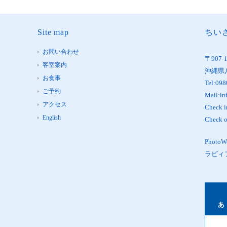
Site map
ちいさ
お問い合わせ
〒907-
客室案内
沖縄県
お食事
Tel:098
ご予約
Mail:in
アクセス
Check 
English
Check 
Phot
ラビィ