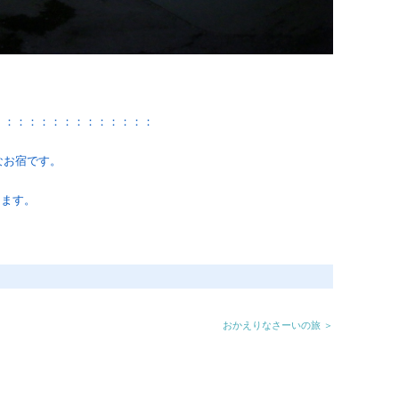
：：：：：：：：：：：：：：
なお宿です。
たします。
おかえりなさーいの旅 ＞