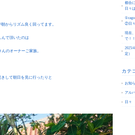
都合
日々
。
①c
②日
が朝からリズム良く回ってます。
現在
しんで頂いたのは
で！
202
 さんのオーナーご家族。
定）
カテ
起きして朝日を見に行ったりと
お知
アル
日々