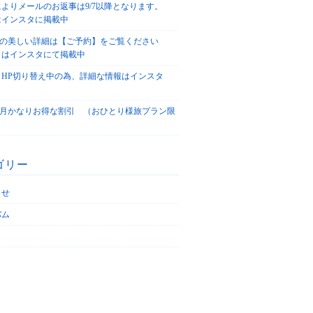
によりメールのお返事は9/7以降となります。
はインスタに掲載中
agoの美しい詳細は【ご予約】をご覧ください
々はインスタにて掲載中
、HP切り替え中の為、詳細な情報はインスタ
！
5/4月かなりお得な割引 （おひとり様旅プラン限
ゴリー
らせ
バム