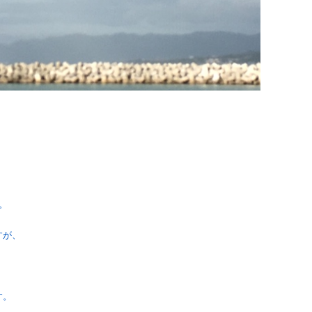
。
すが、
す。