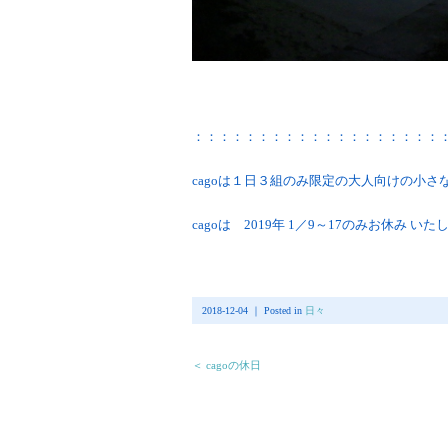
：：：：：：：：：：：：：：：：：：：
cagoは１日３組のみ限定の大人向けの小さ
cagoは 2019年 1／9～17のみお休み い
2018-12-04 ｜ Posted in
日々
＜ cagoの休日