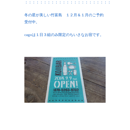
：：：：：：：：：：：：：：：：：：：：：：：
冬の星が美しい竹富島 １２月＆１月のご予約
受付中。
cagoは１日３組のみ限定のちいさなお宿です。