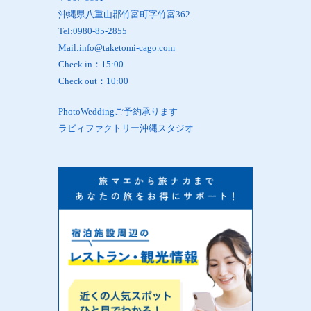
沖縄県八重山郡竹富町字竹富362
Tel:0980-85-2855
Mail:info@taketomi-cago.com
Check in：15:00
Check out：10:00
PhotoWeddingご予約承ります
ラビィファクトリー沖縄スタジオ