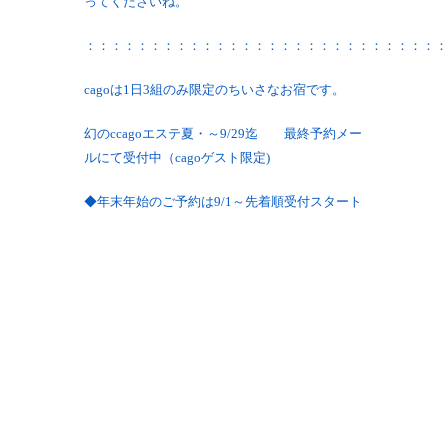
ってくださいね。
：：：：：：：：：：：：：：：：：：：：：：：：：：：：
cagoは1日3組のみ限定のちいさなお宿です。
幻のccagoエステ夏・～9/29迄 最終予約メー
ルにて受付中（cagoゲスト限定)
◆年末年始のご予約は9/1～先着順受付スタート