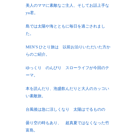
美人のママに素敵なご主人、そしてお話上手な
yu君。
島では太陽や海とともに毎日を過ごされまし
た。
MEN’S ひとり旅は 以前お泊りいただいた方か
らのご紹介。
ゆっくり のんびり スローライフが今回のテ
ーマ。
本を読んだり、泡盛飲んだりと大人のカッコい
い素敵旅。
台風後は急に涼しくなり 太陽はでるものの
曇り空の時もあり、 超真夏ではなくなった竹
富島。