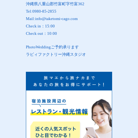
沖縄県八重山郡竹富町字竹富362
Tel:0980-85-2855
Mail:info@taketomi-cago.com
Check in：15:00
Check out：10:00
PhotoWeddingご予約承ります
ラビィファクトリー沖縄スタジオ