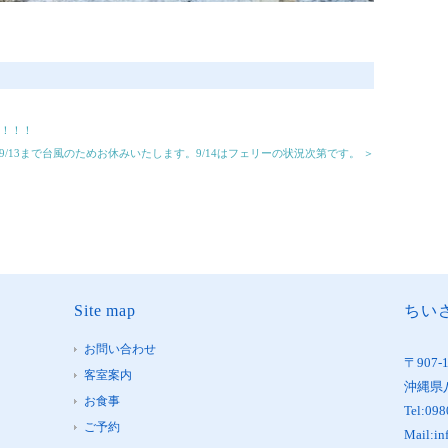
！！！！
0～9/13まで台風のためお休みいたします。9/14はフェリーの状況次第です。 ＞
Site map
ちいさ
お問い合わせ
〒907-
客室案内
沖縄県
お食事
Tel:098
ご予約
Mail:in