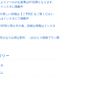
によりメールのお返事は9/7以降となります。
はインスタに掲載中
agoの美しい詳細は【ご予約】をご覧ください
々はインスタにて掲載中
、HP切り替え中の為、詳細な情報はインスタ
！
5/4月かなりお得な割引 （おひとり様旅プラン限
ゴリー
らせ
バム