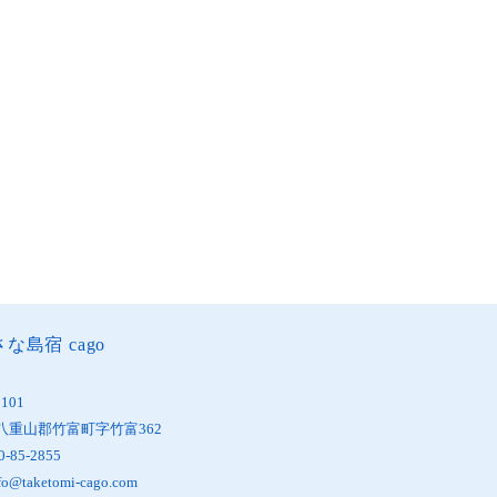
な島宿 cago
1101
八重山郡竹富町字竹富362
0-85-2855
fo@taketomi-cago.com