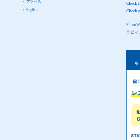
アクセス
Check 
English
Check 
Phot
ラビィ