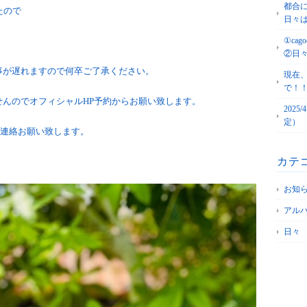
都合
たので
日々
①c
②日
事が遅れますので何卒ご了承ください。
現在
で！
んのでオフィシャルHP予約からお願い致します。
202
定）
らご連絡お願い致します。
カテ
お知
アル
日々