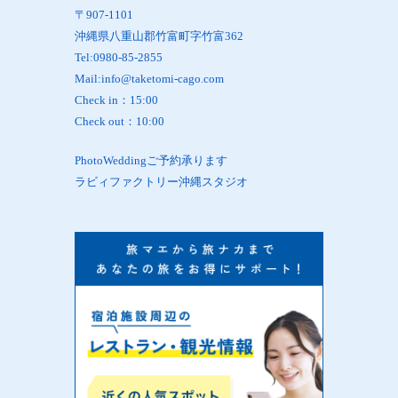
〒907-1101
沖縄県八重山郡竹富町字竹富362
Tel:0980-85-2855
Mail:info@taketomi-cago.com
Check in：15:00
Check out：10:00
PhotoWeddingご予約承ります
ラビィファクトリー沖縄スタジオ