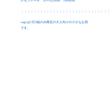
レモンケーキ ホール20cm 1000yen.
：：：：：：：：：：：：：：：：：：：：：：：：：：：：
cagoは1日3組のみ限定の大人向けの小さなお宿
です。