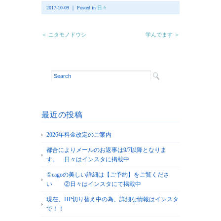
2017-10-09 ｜ Posted in
日々
＜ ニタモノドウシ
学んでます ＞
最近の投稿
2026年料金改定のご案内
都合によりメールのお返事は9/7以降となりま
す。 日々はインスタに掲載中
①cagoの美しい詳細は【ご予約】をご覧くださ
い ②日々はインスタにて掲載中
現在、HP切り替え中の為、詳細な情報はインスタ
で！！