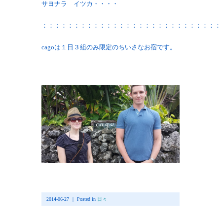
サヨナラ イツカ・・・・
：：：：：：：：：：：：：：：：：：：：：：：：：：：：
cagoは１日３組のみ限定のちいさなお宿です。
2014-06-27 ｜ Posted in
日々