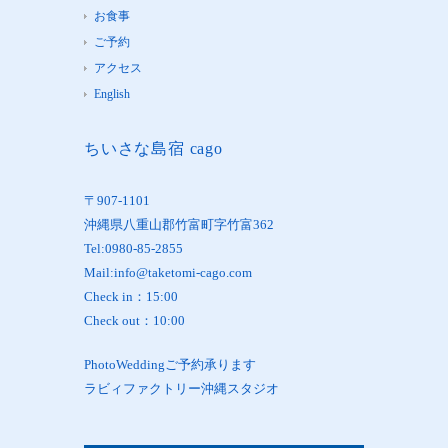
お食事
ご予約
アクセス
English
ちいさな島宿 cago
〒907-1101
沖縄県八重山郡竹富町字竹富362
Tel:0980-85-2855
Mail:info@taketomi-cago.com
Check in：15:00
Check out：10:00
PhotoWeddingご予約承ります
ラビィファクトリー沖縄スタジオ