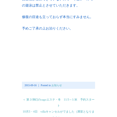
の遊泳は禁止とさせていただきます。
修復の目途も立っておらず本当にすみません。
予めご了承の上お泊りください。
2015-09-16 ｜ Posted in
お知らせ
＜ 第３弾幻のcagoエステ・冬 11/3～1/末 予約スター
ト
10月3・4日 villaキャンセルがでました（満室となりま