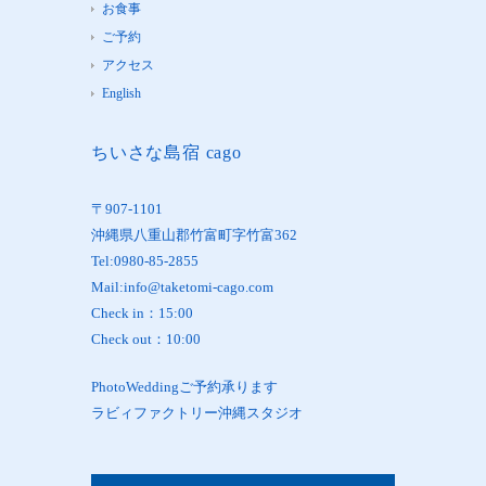
お食事
ご予約
アクセス
English
ちいさな島宿 cago
〒907-1101
沖縄県八重山郡竹富町字竹富362
Tel:0980-85-2855
Mail:info@taketomi-cago.com
Check in：15:00
Check out：10:00
PhotoWeddingご予約承ります
ラビィファクトリー沖縄スタジオ