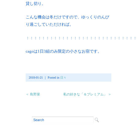
貸し切り。
こんな機会は冬だけですので、ゆっくりのんび
り過ごしていただければ。
：：：：：：：：：：：：：：：：：：：：：：：：：：：：
cagoは1日3組のみ限定の小さなお宿です。
2018-01-21 ｜ Posted in
日々
＜ 島野菜
私の好きな「＆プレミアム」 ＞