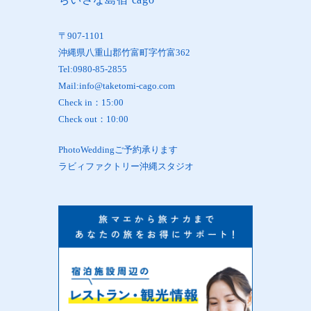
〒907-1101
沖縄県八重山郡竹富町字竹富362
Tel:0980-85-2855
Mail:info@taketomi-cago.com
Check in：15:00
Check out：10:00
PhotoWeddingご予約承ります
ラビィファクトリー沖縄スタジオ