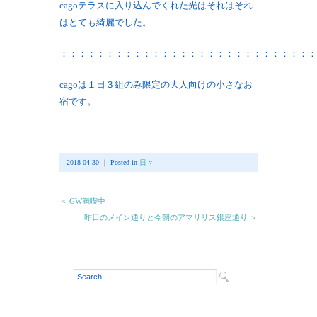
cagoテラスに入り込んでくれた光はそれはそれ
はとても綺麗でした。
：：：：：：：：：：：：：：：：：：：：：：：：：：：：
cagoは１日３組のみ限定の大人向けの小さなお
宿です。
2018-04-30 ｜ Posted in
日々
＜ GW満喫中
昨日のメイン通りと今朝のアマリリス銀座通り ＞