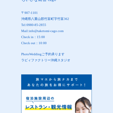
〒907-1101
沖縄県八重山郡竹富町字竹富362
Tel:0980-85-2855
Mail:info@taketomi-cago.com
Check in：15:00
Check out：10:00
PhotoWeddingご予約承ります
ラビィファクトリー沖縄スタジオ