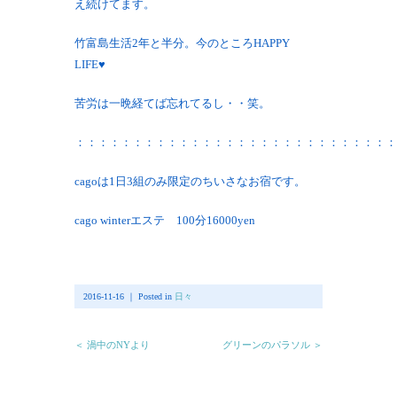
え続けてます。
竹富島生活2年と半分。今のところHAPPY
LIFE♥
苦労は一晩経てば忘れてるし・・笑。
：：：：：：：：：：：：：：：：：：：：：：：：：：：：
cagoは1日3組のみ限定のちいさなお宿です。
cago winterエステ 100分16000yen
2016-11-16 ｜ Posted in
日々
＜ 渦中のNYより
グリーンのパラソル ＞