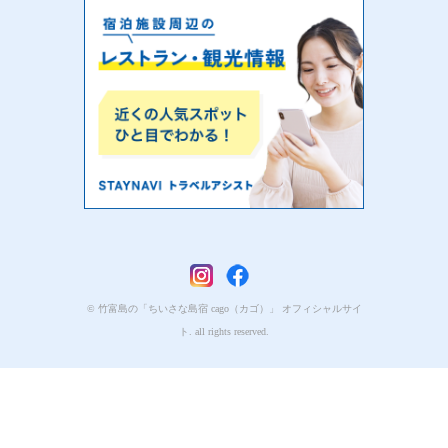
© 竹富島の「ちいさな島宿 cago（カゴ）」 オフィシャルサイ
ト. all rights reserved.