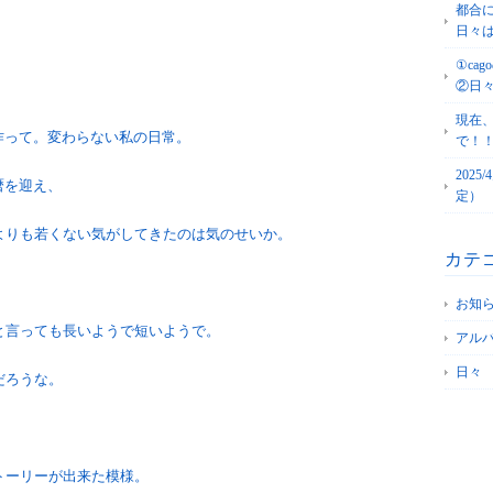
都合
日々
①c
②日
現在
作って。変わらない私の日常。
で！
202
暦を迎え、
定）
よりも若くない気がしてきたのは気のせいか。
カテ
お知
10周年と言っても長いようで短いようで。
アル
日々
だろうな。
トーリーが出来た模様。