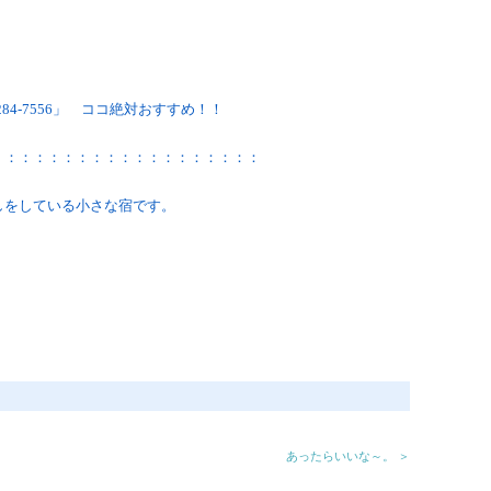
5284-7556」 ココ絶対おすすめ！！
：：：：：：：：：：：：：：：：：：：
なしをしている小さな宿です。
あったらいいな～。 ＞