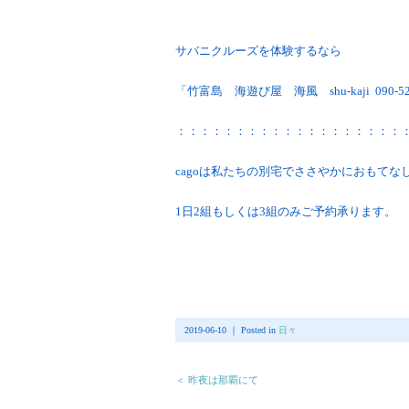
サバニクルーズを体験するなら
「竹富島 海遊び屋 海風 shu-kaji 090-
：：：：：：：：：：：：：：：：：：：
cagoは私たちの別宅でささやかにおもて
1日2組もしくは3組のみご予約承ります。
2019-06-10 ｜ Posted in
日々
＜ 昨夜は那覇にて