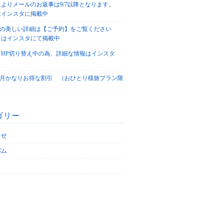
によりメールのお返事は9/7以降となります。
はインスタに掲載中
agoの美しい詳細は【ご予約】をご覧ください
々はインスタにて掲載中
、HP切り替え中の為、詳細な情報はインスタ
！
5/4月かなりお得な割引 （おひとり様旅プラン限
ゴリー
らせ
バム