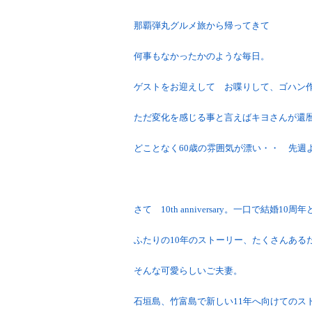
那覇弾丸グルメ旅から帰ってきて
何事もなかったかのような毎日。
ゲストをお迎えして お喋りして、ゴハン
ただ変化を感じる事と言えばキヨさんが還
どことなく60歳の雰囲気が漂い・・ 先週
さて 10th anniversary。一口で結婚
ふたりの10年のストーリー、たくさんある
そんな可愛らしいご夫妻。
石垣島、竹富島で新しい11年へ向けてのス