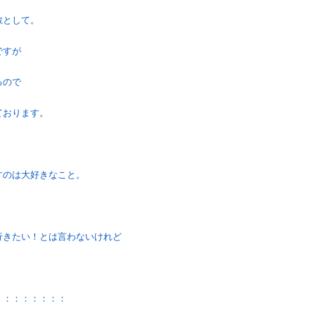
散として。
ですが
るので
ております。
すのは大好きなこと。
行きたい！とは言わないけれど
：：：：：：：：