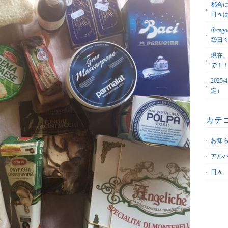
都合
日々
①c
②日
現在
で！
202
定）
カテ
お知
アル
日々