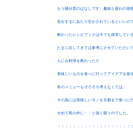
もう随分昔のはなしです。趣味と疲れの発
宿をするにあたり生かされているといいの
教わったレシピブックは今でも保管してい
たまに出してきては参考にさせていただい
人にお料理を教わったり
美味しいものを食べに行ってアイデアを探
冬のメニューもそろそろ考えなくては。
その為には美味しいモノを京都まで食べに
せめて島の外に・・と強く願うのでした。
：：：：：：：：：：：：：：：：：：：