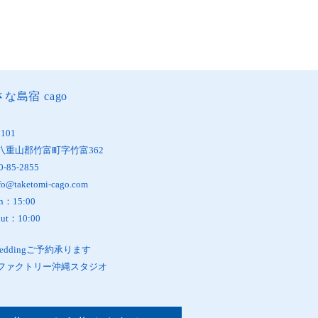
な島宿 cago
1101
八重山郡竹富町字竹富362
0-85-2855
fo@taketomi-cago.com
in：15:00
out：10:00
oWeddingご予約承ります
ファクトリー沖縄スタジオ