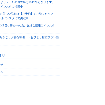
によりメールのお返事は9/7以降となります。
はインスタに掲載中
agoの美しい詳細は【ご予約】をご覧ください
々はインスタにて掲載中
、HP切り替え中の為、詳細な情報はインスタ
！
5/4月かなりお得な割引 （おひとり様旅プラン限
ゴリー
らせ
バム