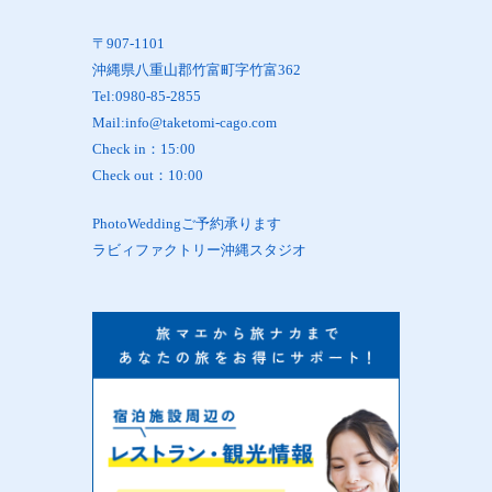
〒907-1101
沖縄県八重山郡竹富町字竹富362
Tel:0980-85-2855
Mail:info@taketomi-cago.com
Check in：15:00
Check out：10:00
PhotoWeddingご予約承ります
ラビィファクトリー沖縄スタジオ