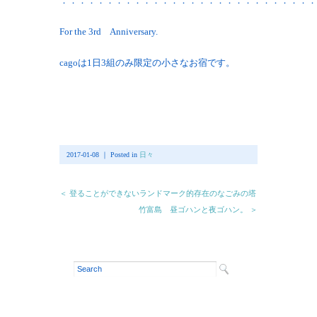
：：：：：：：：：：：：：：：：：：：：：：：：：：：：
For the 3rd Anniversary.
cagoは1日3組のみ限定の小さなお宿です。
2017-01-08 ｜ Posted in
日々
＜ 登ることができないランドマーク的存在のなごみの塔
竹富島 昼ゴハンと夜ゴハン。 ＞